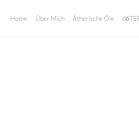
Home
Über Mich
Ätherische Öle
dōTER