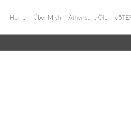
Home
Über Mich
Ätherische Öle
dōTER